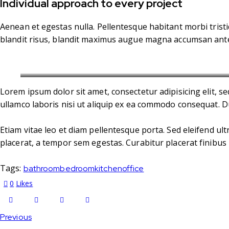
Individual approach to every project
Aenean et egestas nulla. Pellentesque habitant morbi tristi
blandit risus, blandit maximus augue magna accumsan ante. D
St
Lorem ipsum dolor sit amet, consectetur adipisicing elit, 
ullamco laboris nisi ut aliquip ex ea commodo consequat. Du
Etiam vitae leo et diam pellentesque porta. Sed eleifend u
placerat, a tempor sem egestas. Curabitur placerat finibus 
Tags:
bathroom
bedroom
kitchen
office
0
Likes
Previous