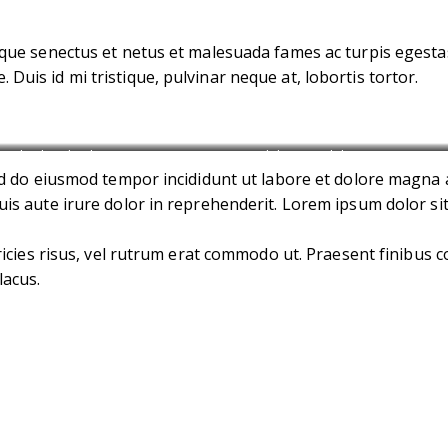
que senectus et netus et malesuada fames ac turpis egestas. 
uis id mi tristique, pulvinar neque at, lobortis tortor.
et clita kasd gubergren, no sea sanctus est labore et dolore. By
Kevin Sm
sed do eiusmod tempor incididunt ut labore et dolore magna 
is aute irure dolor in reprehenderit. Lorem ipsum dolor sit 
ltricies risus, vel rutrum erat commodo ut. Praesent finibu
lacus.