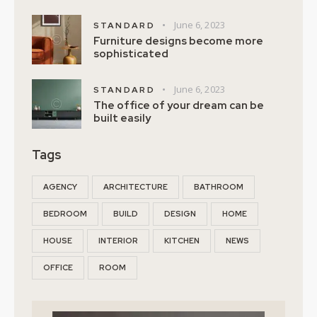
June 6, 2023
STANDARD
Furniture designs become more
sophisticated
June 6, 2023
STANDARD
The office of your dream can be
built easily
Tags
AGENCY
ARCHITECTURE
BATHROOM
BEDROOM
BUILD
DESIGN
HOME
HOUSE
INTERIOR
KITCHEN
NEWS
OFFICE
ROOM