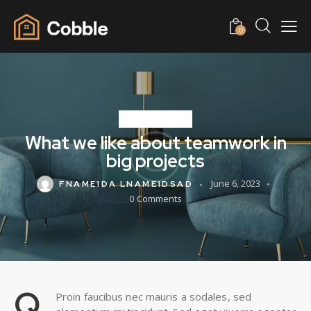
0
STANDARD
What we like about teamwork in
big projects
June 6, 2023
FNAME1DA LNAME1DSAD
0
Comments
Q
Proin faucibus nec mauris a sodales, sed